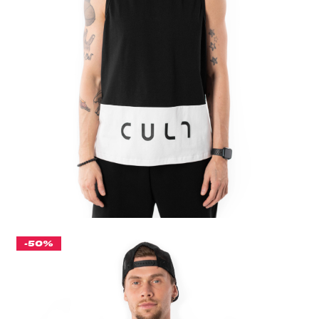
COMBO ЧЕРНЫЙ/БЕЛЫЙ
886 ₽
ЦВЕТ
ЧЕРНЫЙ/БЕЛЫЙ
РАЗМЕР ОДЕЖДЫ / ИЗДЕЛИЯ
44(S)
46(M)
48(L)
50(XL)
-50%