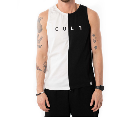
МАЙКА МУЖСКАЯ "CULT" УМЕРЕННЫЙ OVERSIZE
CONTRAST ЧЕРНЫЙ/БЕЛЫЙ
1 111 ₽
ЦВЕТ
ЧЕРНЫЙ/БЕЛЫЙ
РАЗМЕР ОДЕЖДЫ / ИЗДЕЛИЯ
44(S)
46(M)
48(L)
50(XL)