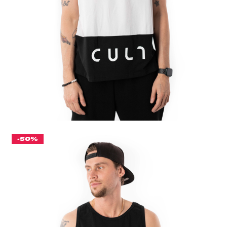
ЦВЕТ
БЕЛЫЙ/ЧЕРНЫЙ
РАЗМЕР ОДЕЖДЫ / ИЗДЕЛИЯ
44(S)
46(M)
48(L)
50(XL)
-50%
МАЙКА МУЖСКАЯ "CULT" УМЕРЕННЫЙ OVERSIZE