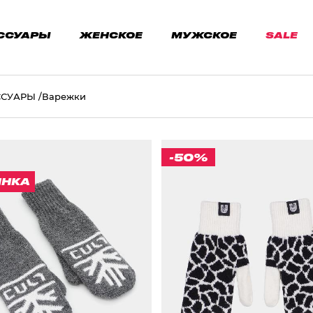
ССУАРЫ
ЖЕНСКОЕ
МУЖСКОЕ
SALE
ССУАРЫ
Варежки
-50%
ИНКА
ЕЖКИ "CULT" СЕРЫЙ/БЕЛЫЙ
ВАРЕЖКИ CULT БЕЛЫЙ/ЧЕ
1 331 ₽
374 ₽
ЦВЕТ
СЕРЫЙ/БЕЛЫЙ
ЦВЕТ
ЗМЕР ОДЕЖДЫ / ИЗДЕЛИЯ
БЕЛЫЙ/ЧЕРНЫЙ
ДЛИНА 28СМ, ШИРИНА 8,5СМ)
РАЗМЕР ОДЕЖДЫ / ИЗДЕ
ДЛИНА 27СМ, ШИРИНА 8,5СМ)
ДЛИНА 26СМ, ШИРИНА 8,5СМ)
20 (ДЛИНА 28СМ, ШИРИНА 8