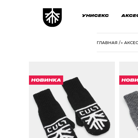
УНИСЕКС
АКСЕ
ГЛАВНАЯ
→
АКСЕ
НОВИНКА
НОВ
ВАРЕЖКИ "CULT" ЧЕРНЫЙ/БЕЛЫЙ
ВАР
1 331 ₽
ЦВЕТ
ЧЕРНЫЙ/БЕЛЫЙ
РАЗМЕР ОДЕЖДЫ / ИЗДЕЛИЯ
РА
20 (ДЛИНА 28СМ, ШИРИНА 8,5СМ)
20 (
19 (ДЛИНА 27СМ, ШИРИНА 8,5СМ)
19 (
18 (ДЛИНА 26СМ, ШИРИНА 8,5СМ)
18 (