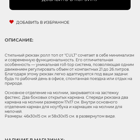
ДОБАВИТЬ В ИЗБРАННОЕ
ОПИСАНИЕ:
Стильный рюкзак ролл топ от "CULT" сочетает в себе минимализм
и современную функциональность. Его отличительная
особенность — уникальная roll-top система, позволяющая одним
движением регулировать объем от компактных 21 до 26 литров.
Благодаря этому рюкзак легко адаптируется под ваши задачи:
будь то рабочий день в офисе, спонтанная поездка или отдых на
природе.
Основное отделение на молнии, закрывается на застежку
фастекс. Два боковых открытых кармана. Спереди рюкзака два
кармана на молнии размером 17х17 см. Внутри основного
отделения карман для ноутбука и кармашек на молнии для
мелочей.
Размеры: 46х30х15 см. и 58х30х15 см. в развернутом виде.